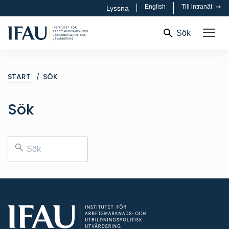
English
Till intranät
Lyssna
Sök
START
SÖK
Sök