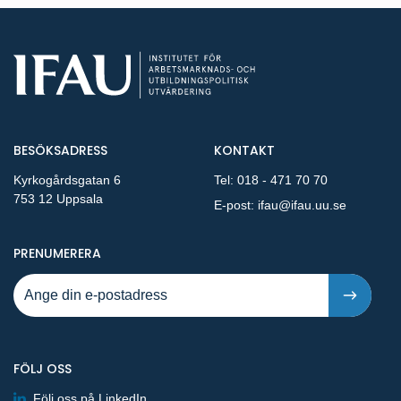
BESÖKSADRESS
KONTAKT
Kyrkogårdsgatan 6
Tel:
018 - 471 70 70
753 12 Uppsala
E-post:
ifau@ifau.uu.se
PÅ NYA PUBLIKATIONER OCH PRESSMEDDELANDEN 
PRENUMERERA
FÖLJ OSS
Följ oss på LinkedIn