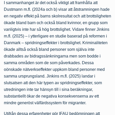
I sammanhanget är det också viktigt att framhålla att
Dustmann m.fl. (2024a och b) visar att åtstramningen hade
en negativ effekt på barns skolresultat och att brottsligheten
ökade bland barn och också bland kvinnor, en grupp som
vanligtvis inte har så hög brottslighet. Vidare finner Jinkins
m.fl. (2025) – i ytterligare en studie baserad på reformen i
Danmark – spridningseffekter i brottslighet. Kriminaliteten
ökade alltså också bland personer som själva inte
drabbades av bidragssänkningarna men som bodde i
samma områden som de som påverkades. Dessa
oönskade nätverkseffekter uppkom bland personer med
samma ursprungsland. Jinkins m.fl. (2025) landar i
slutsatsen att den här typen av spridningseffekter, som
utredningen inte tar hänsyn till i sina beräkningar,
substantiellt ökar de negativa konsekvenserna av ett
mindre generöst välfärdssystem för migranter.
Utifrån dessa erfarenheter gör IFAU bedömningen att