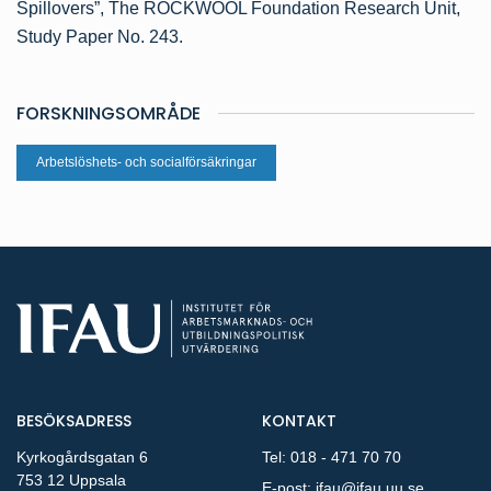
Spillovers”, The ROCKWOOL Foundation Research Unit,
Study Paper No. 243.
FORSKNINGSOMRÅDE
Arbetslöshets- och socialförsäkringar
BESÖKSADRESS
KONTAKT
Kyrkogårdsgatan 6
Tel:
018 - 471 70 70
753 12 Uppsala
E-post:
ifau@ifau.uu.se