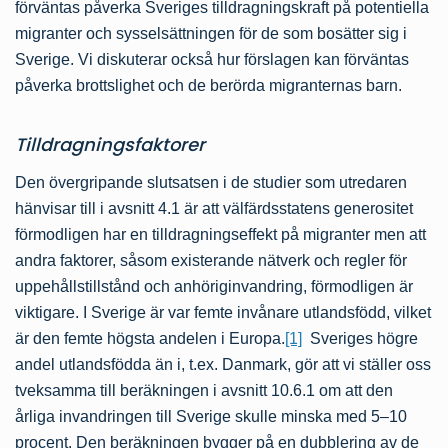
förväntas påverka Sveriges tilldragningskraft på potentiella
migranter och sysselsättningen för de som bosätter sig i
Sverige. Vi diskuterar också hur förslagen kan förväntas
påverka brottslighet och de berörda migranternas barn.
Tilldragningsfaktorer
Den övergripande slutsatsen i de studier som utredaren
hänvisar till i avsnitt 4.1 är att välfärdsstatens generositet
förmodligen har en tilldragningseffekt på migranter men att
andra faktorer, såsom existerande nätverk och regler för
uppehållstillstånd och anhöriginvandring, förmodligen är
viktigare. I Sverige är var femte invånare utlandsfödd, vilket
är den femte högsta andelen i Europa.
[1]
Sveriges högre
andel utlandsfödda än i, t.ex. Danmark, gör att vi ställer oss
tveksamma till beräkningen i avsnitt 10.6.1 om att den
årliga invandringen till Sverige skulle minska med 5–10
procent. Den beräkningen bygger på en dubblering av de