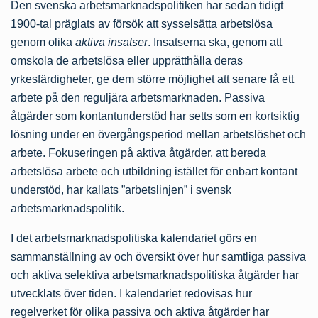
Den svenska arbetsmarknadspolitiken har sedan tidigt
1900-tal präglats av försök att sysselsätta arbetslösa
genom olika
aktiva insatser
. Insatserna ska, genom att
omskola de arbetslösa eller upprätthålla deras
yrkesfärdigheter, ge dem större möjlighet att senare få ett
arbete på den reguljära arbetsmarknaden. Passiva
åtgärder som kontantunderstöd har setts som en kortsiktig
lösning under en övergångsperiod mellan arbetslöshet och
arbete. Fokuseringen på aktiva åtgärder, att bereda
arbetslösa arbete och utbildning istället för enbart kontant
understöd, har kallats ”arbetslinjen” i svensk
arbetsmarknadspolitik.
I det arbetsmarknadspolitiska kalendariet görs en
sammanställning av och översikt över hur samtliga passiva
och aktiva selektiva arbetsmarknadspolitiska åtgärder har
utvecklats över tiden. I kalendariet redovisas hur
regelverket för olika passiva och aktiva åtgärder har