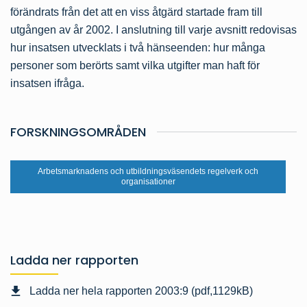
förändrats från det att en viss åtgärd startade fram till
utgången av år 2002. I anslutning till varje avsnitt redovisas
hur insatsen utvecklats i två hänseenden: hur många
personer som berörts samt vilka utgifter man haft för
insatsen ifråga.
FORSKNINGSOMRÅDEN
Arbetsmarknadens och utbildningsväsendets regelverk och
organisationer
Ladda ner rapporten
Ladda ner hela rapporten 2003:9 (pdf,1129kB)