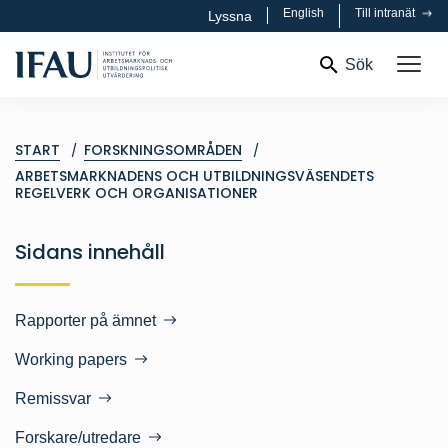
English
Till intranät
Lyssna
Sök
START
FORSKNINGSOMRÅDEN
ARBETSMARKNADENS OCH UTBILDNINGSVÄSENDETS
REGELVERK OCH ORGANISATIONER
Sidans innehåll
Rapporter på ämnet
Working papers
Remissvar
Forskare/utredare