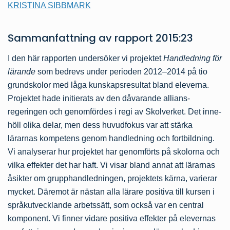
KRISTINA SIBBMARK
Sammanfattning av
rapport
2015:23
I den här rapporten undersöker vi projektet
Handledning för
lärande
som be­drevs under perioden 2012–2014 på tio
grundskolor med låga kunskaps­resultat bland eleverna.
Projektet hade initierats av den dåvarande allians­
regeringen och genomfördes i regi av Skolverket. Det inne­
höll olika delar, men dess huvud­fokus var att stärka
lärarnas kompetens genom handledning och fortbildning.
Vi analyserar hur projektet har genomförts på skolorna och
vilka effekter det har haft. Vi visar bland annat att lärarnas
åsikter om grupp­hand­ledningen, pro­jektets kärna, varierar
mycket. Där­emot är nästan alla lärare positiva till kursen i
språk­utvecklande arbetssätt, som också var en central
komponent. Vi finner vidare positiva effekter på elevernas