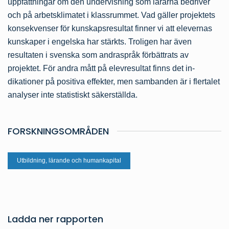
uppfattningar om den undervisning som lärarna bedriver
och på arbets­klimatet i klassrummet. Vad gäller projektets
konsekvenser för kunskaps­resultat finner vi att elevernas
kunskaper i engelska har stärkts. Troligen har även
resultaten i svenska som andraspråk förbättrats av
projektet. För andra mått på elevresultat finns det in­
dikationer på positiva effekter, men sambanden är i flertalet
analyser inte statis­tiskt säkerställda.
FORSKNINGSOMRÅDEN
Utbildning, lärande och humankapital
Ladda ner rapporten