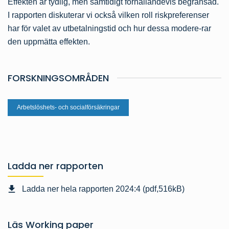
Effekten är tydlig, men samtidigt förhållandevis begränsad.
I rapporten diskuterar vi också vilken roll riskpreferenser
har för valet av utbetalningstid och hur dessa modere-rar
den uppmätta effekten.
FORSKNINGSOMRÅDEN
Arbetslöshets- och socialförsäkringar
Ladda ner rapporten
Ladda ner hela rapporten 2024:4 (pdf,516kB)
Läs Working paper