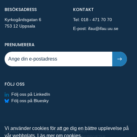
BESÖKSADRESS
KONTAKT
Kyrkogårdsgatan 6
Tel:
018 - 471 70 70
753 12 Uppsala
E-post:
ifau@ifau.uu.se
PÅ NYA PUBLIKATIONER OCH PRESSMEDDELANDEN 
PRENUMERERA
FÖLJ OSS
Följ oss på LinkedIn
Följ oss på Bluesky
Vi använder cookies för att ge dig en bättre upplevelse på
© IFAU
LYSSNA PÅ WEBBPLATSEN
vår webbplats.
Läs mer om cookies.
BEHANDLING AV PERSONUPPGIFTER