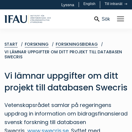
English
Till intranät
Lyssna
Sök
START
FORSKNING
FORSKNINGSBIDRAG
VI LÄMNAR UPPGIFTER OM DITT PROJEKT TILL DATABASEN
SWECRIS
Vi lämnar uppgifter om ditt
projekt till databasen Swecris
Vetenskapsrådet samlar på regeringens
uppdrag in information om bidragsfinansierad
svensk forskning till databasen
Swecris,
www.swecris.se
. Syftet med