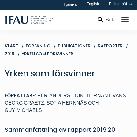
English
Till intranät
Lyssna
Sök
START
FORSKNING
PUBLIKATIONER
RAPPORTER
2019
YRKEN SOM FÖRSVINNER
Yrken som försvinner
FÖRFATTARE:
PER-ANDERS EDIN
,
TIERNAN EVANS
,
GEORG GRAETZ
,
SOFIA HERNNÄS
OCH
GUY MICHAELS
Sammanfattning av
rapport
2019:20