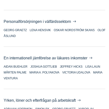
Personalförsörjningen i välfärdssektorn
GEORG GRAETZ
LENA HENSVIK
OSKAR NORDSTRÖM SKANS
OLOF
ÅSLUND
En internationell jämförelse av läkares inkomster
AIDAN BUEHLER
JOSHUA GOTTLIEB
JEFFREY HICKS
LISA LAUN
MÅRTEN PALME
MARIA A. POLYAKOVA
VICTORIA UDALOVA
MARIA
VENTURA
Yrken, löner och efterfrågan på arbetskraft
ADRAIAN ADERMON
SIMON EK
GEORG GRAETZ
YAROSLAV