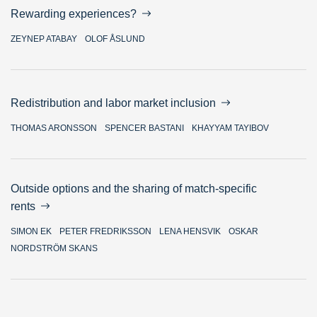
Rewarding experiences?
ZEYNEP ATABAY
OLOF ÅSLUND
Redistribution and labor market inclusion
THOMAS ARONSSON
SPENCER BASTANI
KHAYYAM TAYIBOV
Outside options and the sharing of match-specific
rents
SIMON EK
PETER FREDRIKSSON
LENA HENSVIK
OSKAR
NORDSTRÖM SKANS