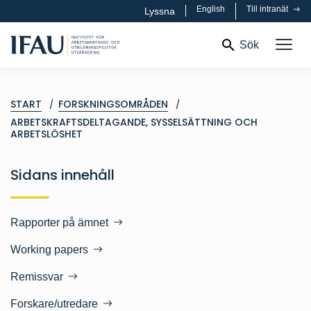
English
Till intranät
Lyssna
Sök
START
FORSKNINGSOMRÅDEN
ARBETSKRAFTSDELTAGANDE, SYSSELSÄTTNING OCH
ARBETSLÖSHET
Sidans innehåll
Rapporter på ämnet
Working papers
Remissvar
Forskare/utredare