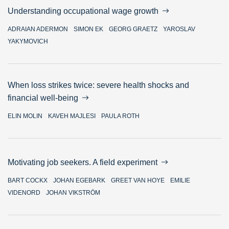
Understanding occupational wage growth
ADRAIAN ADERMON
SIMON EK
GEORG GRAETZ
YAROSLAV
YAKYMOVICH
When loss strikes twice: severe health shocks and
financial well-being
ELIN MOLIN
KAVEH MAJLESI
PAULA ROTH
Motivating job seekers. A field experiment
BART COCKX
JOHAN EGEBARK
GREET VAN HOYE
EMILIE
VIDENORD
JOHAN VIKSTRÖM