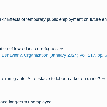
ork? Effects of temporary public employment on future 
ation of low-educated refugees
 Behavior & Organization (January 2024) Vol. 217, pp. 
 to immigrants: An obstacle to labor market entrance?
d and long-term unemployed