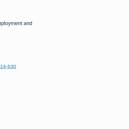
employment and
614-630