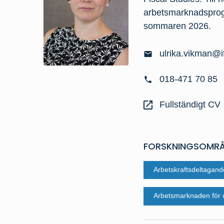
arbetsmarknadsprogr
sommaren 2026.
ulrika.vikman@i
018-471 70 85
Fullständigt CV
FORSKNINGSOMR
Arbetskraftsdeltagand
Arbetsmarknaden för 