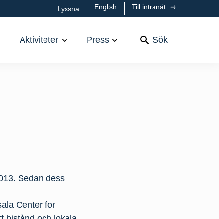
English
Till intranät
Lyssna
Aktiviteter
Press
Sök
 2013. Sedan dess
ala Center for
t bistånd och lokala