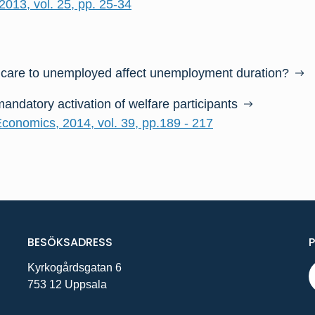
013, vol. 25, pp. 25-34
dcare to unemployed affect unemployment duration?
andatory activation of welfare participants
conomics, 2014, vol. 39, pp.189 - 217
BESÖKSADRESS
Kyrkogårdsgatan 6
753 12 Uppsala