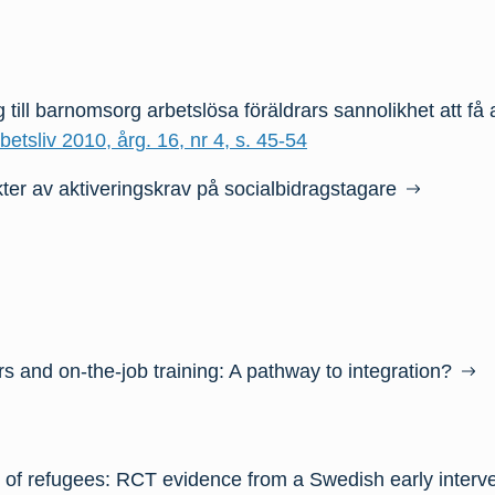
g till barnomsorg arbetslösa föräldrars sannolikhet att få
tsliv 2010, årg. 16, nr 4, s. 45-54
kter av aktiveringskrav på socialbidragstagare
s and on-the-job training: A pathway to integration?
n of refugees: RCT evidence from a Swedish early interv