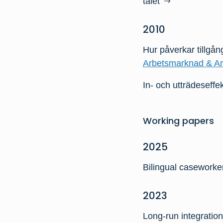
talet
2010
Hur påverkar tillgån
Arbetsmarknad & Arbe
In- och utträdeseffe
Working papers
2025
Bilingual caseworker
2023
Long-run integratio