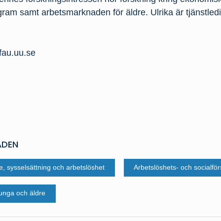
am samt arbetsmarknaden för äldre. Ulrika är tjänstledi
fau.uu.se
ÅDEN
e, sysselsättning och arbetslöshet
Arbetslöshets- och socialför
unga och äldre