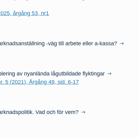
025, årgång 53, nr1
nadsanställning -väg till arbete eller a-kassa?
ering av nyanlända lågutbildade flyktingar
. 5 (2021), Årgång 49, sid. 6-17
knadspolitik. Vad och för vem?