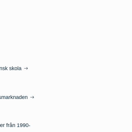
ensk skola
etsmarknaden
ter från 1990-