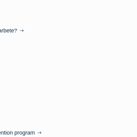
 arbete?
ention program