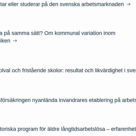
tar eller studerar på den svenska arbetsmarknaden
a på samma sätt? Om kommunal variation inom
tiken
lval och fristående skolor: resultat och likvärdighet i sv
aförsäkringen nyanlända invandrares etablering på arb
toriska program för äldre långtidsarbetslösa – erfarenhe