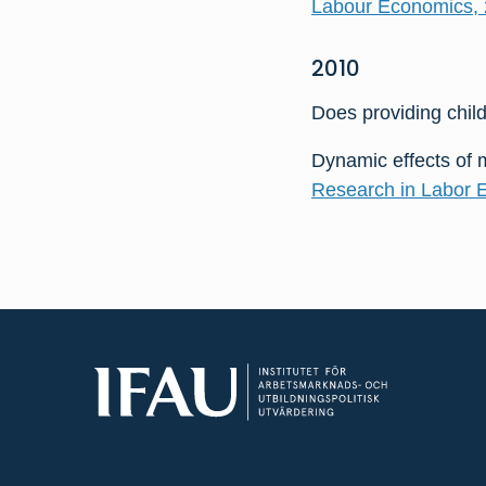
Labour Economics, 2
2010
Does providing chil
Dynamic effects of m
Research in Labor E