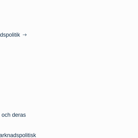
spolitik
r och deras
arknadspolitisk