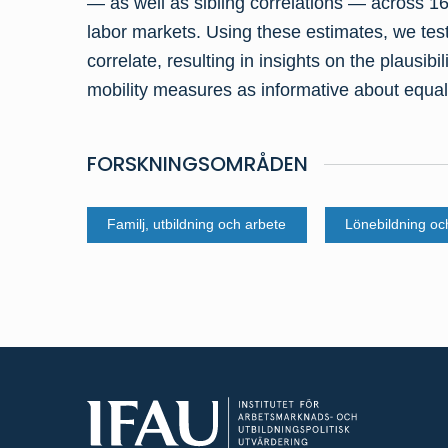
— as well as sibling correlations — across 16
labor markets. Using these estimates, we test
correlate, resulting in insights on the plausibil
mobility measures as informative about equali
FORSKNINGSOMRÅDEN
Familj, utbildning och arbete
Lönebildning och