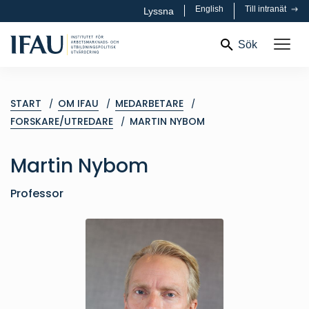
English
Till intranät
Lyssna
Sök
START
OM IFAU
MEDARBETARE
FORSKARE/UTREDARE
MARTIN NYBOM
Martin
Nybom
Professor