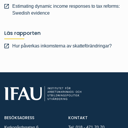
Estimating dynamic income responses to tax reforms:
Swedish evidence
Läs rapporten
Hur påverkas inkomsterna av skatteförändringar?
BESÖKSADRESS
KONTAKT
Kyrkogårdsgatan 6
Tel:
018 - 471 70 70