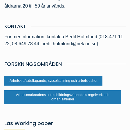
åldrarna 20 till 59 år används.
KONTAKT
För mer information, kontakta Bertil Holmlund (018-471 11
22, 08-649 78 44,
bertil.holmlund@nek.uu.se
).
FORSKNINGSOMRÅDEN
Arbetskraftsdeltagande, sysselsättning och arbetslöshet
Arbetsmarknadens och utbildningsväsendets regelverk och
organisationer
Läs Working paper