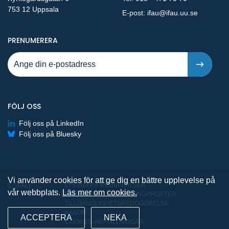
753 12 Uppsala
E-post:
ifau@ifau.uu.se
PÅ NYA PUBLIKATIONER OCH PRESSMEDDELANDEN 
PRENUMERERA
FÖLJ OSS
Följ oss på LinkedIn
Följ oss på Bluesky
Vi använder cookies för att ge dig en bättre upplevelse på
© IFAU
LYSSNA PÅ WEBBPLATSEN
vår webbplats.
Läs mer om cookies.
BEHANDLING AV PERSONUPPGIFTER
TILLGÄNGLIGHETSREDOGÖRELSE
KAKOR
ACCEPTERA
NEKA
COOKIES-INSTÄLLNINGAR