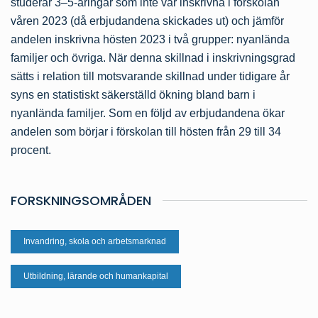
studerar 3–5-åringar som inte var inskrivna i förskolan
våren 2023 (då erbjudandena skickades ut) och jämför
andelen inskrivna hösten 2023 i två grupper: nyanlända
familjer och övriga. När denna skillnad i inskrivningsgrad
sätts i relation till motsvarande skillnad under tidigare år
syns en statistiskt säkerställd ökning bland barn i
nyanlända familjer. Som en följd av erbjudandena ökar
andelen som börjar i förskolan till hösten från 29 till 34
procent.
FORSKNINGSOMRÅDEN
Invandring, skola och arbetsmarknad
Utbildning, lärande och humankapital