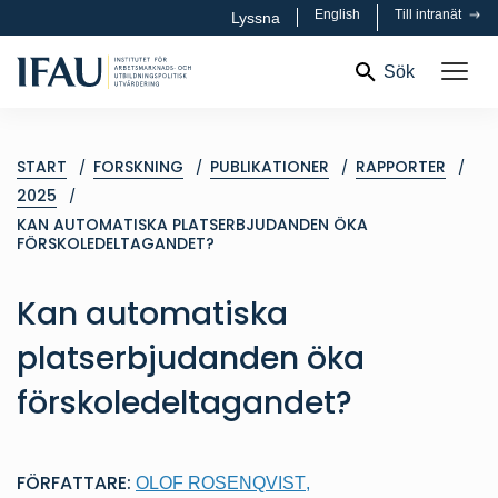
English
Till intranät
Lyssna
Sök
START
FORSKNING
PUBLIKATIONER
RAPPORTER
2025
KAN AUTOMATISKA PLATSERBJUDANDEN ÖKA
FÖRSKOLEDELTAGANDET?
Kan automatiska
platserbjudanden öka
förskoledeltagandet?
FÖRFATTARE:
OLOF ROSENQVIST
,