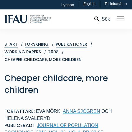
English
Till intranät
Lyssna
Sök
START
FORSKNING
PUBLIKATIONER
WORKING PAPERS
2008
CHEAPER CHILDCARE, MORE CHILDREN
Cheaper childcare, more
children
FÖRFATTARE:
EVA MÖRK
,
ANNA SJÖGREN
OCH
HELENA SVALERYD
PUBLICERAD I:
JOURNAL OF POPULATION