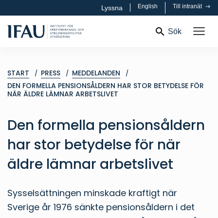
English
Till intranät
Lyssna
Sök
START
PRESS
MEDDELANDEN
DEN FORMELLA PENSIONSÅLDERN HAR STOR BETYDELSE FÖR
NÄR ÄLDRE LÄMNAR ARBETSLIVET
Den formella pensionsåldern
har stor betydelse för när
äldre lämnar arbetslivet
Sysselsättningen minskade kraftigt när
Sverige år 1976 sänkte pensions­åldern i det