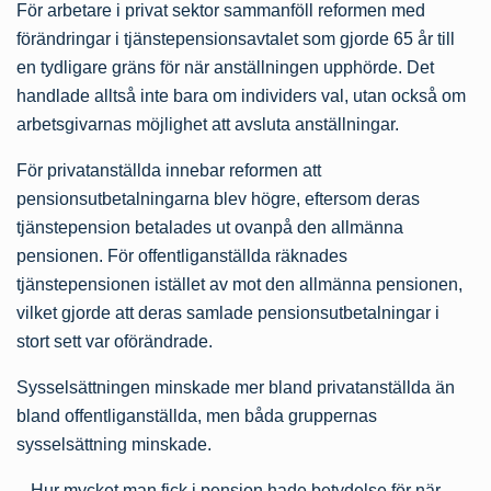
För arbetare i privat sektor sammanföll reformen med
förändringar i tjänstepensionsavtalet som gjorde 65 år till
en tydligare gräns för när anställningen upphörde. Det
handlade alltså inte bara om individers val, utan också om
arbetsgivarnas möjlighet att avsluta anställningar.
För privatanställda innebar reformen att
pensionsutbetalningarna blev högre, eftersom deras
tjänstepension betalades ut ovanpå den allmänna
pensionen. För offentliganställda räknades
tjänstepensionen istället av mot den allmänna pensionen,
vilket gjorde att deras samlade pensionsutbetalningar i
stort sett var oförändrade.
Sysselsättningen minskade mer bland privatanställda än
bland offentlig­anställda, men båda gruppernas
sysselsättning minskade.
– Hur mycket man fick i pension hade betydelse för när