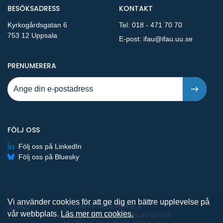
BESÖKSADRESS
KONTAKT
Kyrkogårdsgatan 6
Tel:
018 - 471 70 70
753 12 Uppsala
E-post:
ifau@ifau.uu.se
PÅ NYA PUBLIKATIONER OCH PRESSMEDDELANDEN 
PRENUMERERA
FÖLJ OSS
Följ oss på LinkedIn
Följ oss på Bluesky
Vi använder cookies för att ge dig en bättre upplevelse på
© IFAU
LYSSNA PÅ WEBBPLATSEN
vår webbplats.
Läs mer om cookies.
BEHANDLING AV PERSONUPPGIFTER