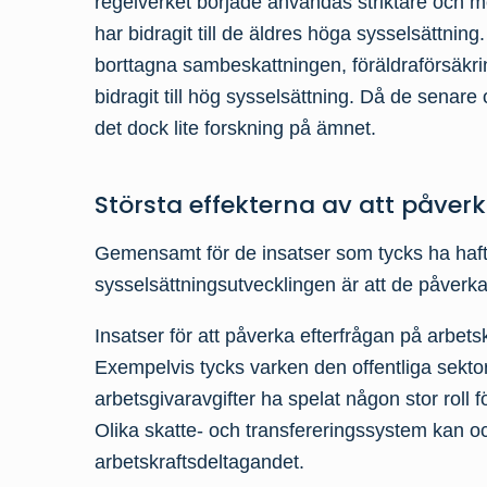
regelverket började användas striktare och me
har bidragit till de äldres höga sysselsättning
borttagna sambeskattningen, föräldraförsäkr
bidragit till hög sysselsättning. Då de senare
det dock lite forskning på ämnet.
Största effekterna av att påver
Gemensamt för de insatser som tycks ha haf
sysselsättningsutvecklingen är att de påverka
Insatser för att påverka efterfrågan på arbetsk
Exempelvis tycks varken den offentliga sekto
arbetsgivaravgifter ha spelat någon stor roll
Olika skatte- och transfereringssystem kan ock
arbetskraftsdeltagandet.