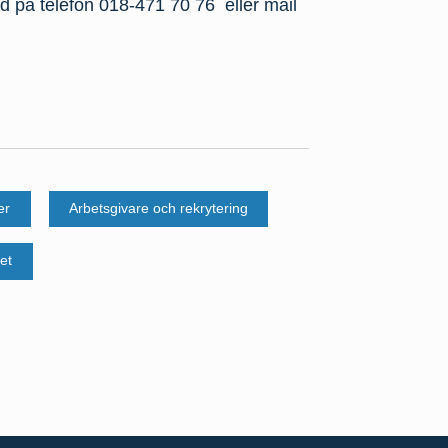
d på telefon 018-471 70 76 eller mail
er
Arbetsgivare och rekrytering
et