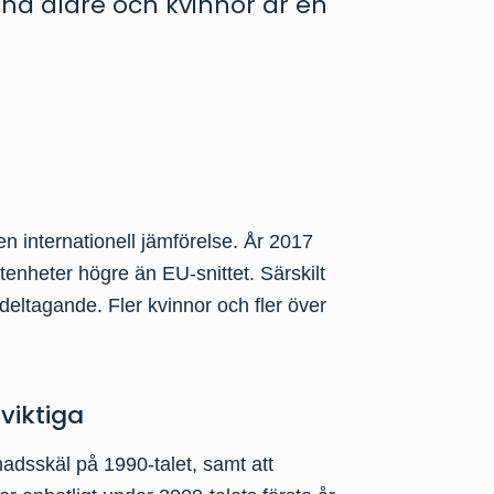
nd äldre och kvinnor är en
n internationell jämförelse. År 2017
tenheter högre än EU-snittet. Särskilt
deltagande. Fler kvinnor och fler över
viktiga
nadsskäl på 1990-talet, samt att