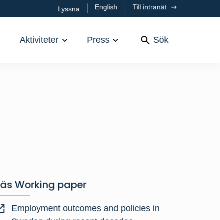
English
Till intranät
Lyssna
Aktiviteter
Press
Sök
Läs Working paper
Employment outcomes and policies in