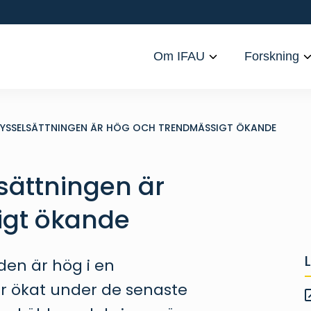
Om IFAU
Forskning
SYSSELSÄTTNINGEN ÄR HÖG OCH TRENDMÄSSIGT ÖKANDE
sättningen är
igt ökande
den är hög i en
ar ökat under de senaste