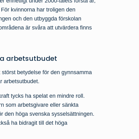
r enhetligt under 2000-talets första år,
. För kvinnorna har troligen den
ingen och den utbyggda förskolan
 områdena är svåra att utvärdera finns
ka arbetsutbudet
t störst betydelse för den gynnsamma
r arbetsutbudet.
raft tycks ha spelat en mindre roll.
rn som arbetsgivare eller sänkta
 för den höga svenska sysselsättningen.
så ha bidragit till det höga