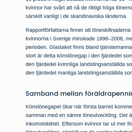
kvinnor har svårt att nå de riktigt höga lönern
särskilt vanligt i de skandinaviska länderna.
Rapportförfattarna finner att löneskillnader
kvinnorna i Sverige minskade 1998–2008, men 
perioden. Glastaket finns bland tjänstemanna
stort är detta könslönegap i den fjärdedel som
den fjärdedel kvinnliga landstingsanställda so
den fjärdedel manliga landstingsanställda so
Samband mellan föräldrapennin
Könslönegapet ökar när första barnet kommer.
samman med en sämre löneutveckling. Det är s
inkomstskiktet. Eftersom kvinnor tar ut mer 