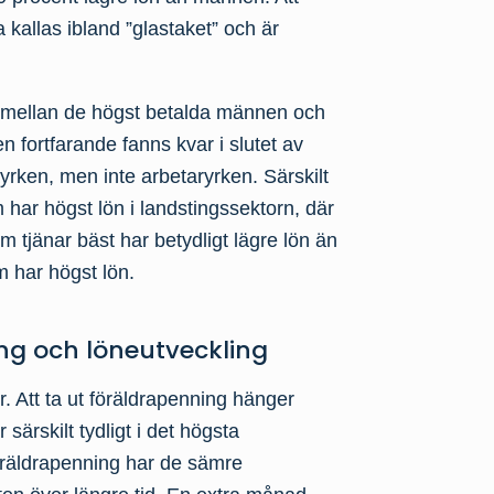
a kallas ibland ”glastaket” och är
na mellan de högst betalda männen och
fortfarande fanns kvar i slutet av
yrken, men inte arbetaryrken. Särskilt
 har högst lön i landstingssektorn, där
m tjänar bäst har betydligt lägre lön än
m har högst lön.
g och löneutveckling
 Att ta ut föräldrapenning hänger
ärskilt tydligt i det högsta
föräldrapenning har de sämre