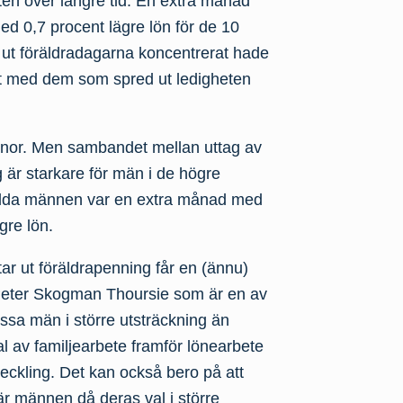
eten över längre tid. En extra månad
ed 0,7 procent lägre lön för de 10
 ut föräldradagarna koncentrerat hade
rt med dem som spred ut ledigheten
innor. Men sambandet mellan uttag av
 är starkare för män i de högre
talda männen var en extra månad med
gre lön.
ar ut föräldrapenning får en (ännu)
eter Skogman Thoursie som är en av
essa män i större utsträckning än
l av familjearbete framför lönearbete
eckling. Det kan också bero på att
är männen då deras val i större