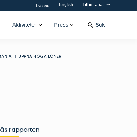
English
Till intranät
Lyssna
Aktiviteter
Press
Sök
 MÄN ATT UPPNÅ HÖGA LÖNER
Läs rapporten