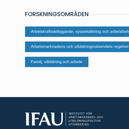
FORSKNINGSOMRÅDEN
Arbetskraftsdeltagande, sysselsättning och arbetslösh
Arbetsmarknadens och utbildningsväsendets regelver
Familj, utbildning och arbete