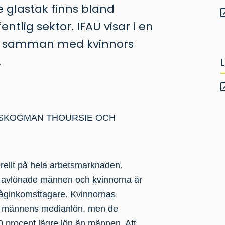
e glastak finns bland
ntlig sektor. IFAU visar i en
er samman med kvinnors
.
SKOGMAN THOURSIE
OCH
erellt på hela arbetsmarknaden.
t avlönade männen och kvinnorna är
 låginkomsttagare. Kvinnornas
än männens medianlön, men de
0 procent lägre lön än männen. Att