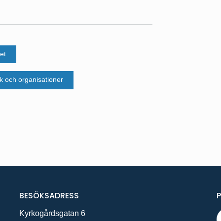
et
k och organisationer
BESÖKSADRESS
Kyrkogårdsgatan 6