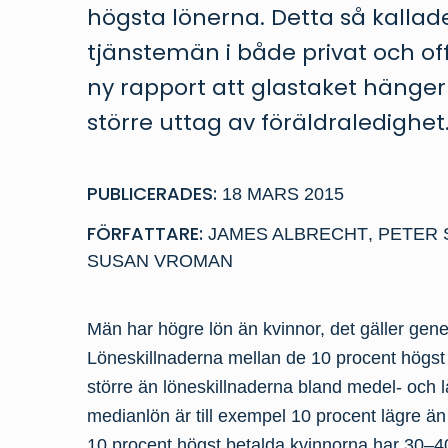
högsta lönerna. Detta så kallad
tjänstemän i både privat och offe
ny rapport att glastaket häng
större uttag av föräldraledighet
PUBLICERADES:
18 MARS 2015
FÖRFATTARE:
JAMES ALBRECHT
,
PETER 
SUSAN VROMAN
Män har högre lön än kvinnor, det gäller gen
Löneskillnaderna mellan de 10 procent högs
större än löneskillnaderna bland medel- och
medianlön är till exempel 10 procent lägre 
10 procent högst betalda kvinnorna har 30–4