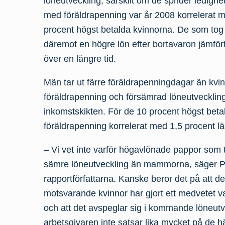
löneutveckling, särskilt om de sprider ledigh
med föräldrapenning var år 2008 korrelerat m
procent högst betalda kvinnorna. De som tog
däremot en högre lön efter bortavaron jämfö
över en längre tid.
Män tar ut färre föräldrapenningdagar än kv
föräldrapenning och försämrad löneutveckling
inkomstskikten. För de 10 procent högst be
föräldrapenning korrelerat med 1,5 procent lä
– Vi vet inte varför högavlönade pappor som t
sämre löneutveckling än mammorna, säger P
rapportförfattarna. Kanske beror det på att d
motsvarande kvinnor har gjort ett medvetet va
och att det avspeglar sig i kommande löneutv
arbetsgivaren inte satsar lika mycket på de h