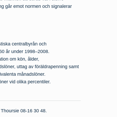
ing går emot normen och signalerar
stiska centralbyrån och
–60 år under 1998–2008.
tion om kön, ålder,
dslöner, uttag av föräldrapenning samt
ivalenta månadslöner.
er vid olika percentiler.
 Thoursie 08-16 30 48.