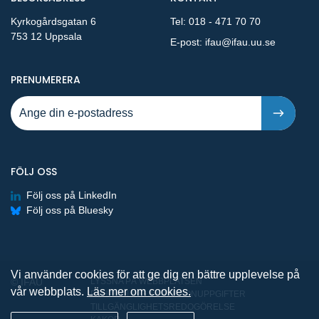
Kyrkogårdsgatan 6
Tel:
018 - 471 70 70
753 12 Uppsala
E-post:
ifau@ifau.uu.se
PÅ NYA PUBLIKATIONER OCH PRESSMEDDELANDEN 
PRENUMERERA
FÖLJ OSS
Följ oss på LinkedIn
Följ oss på Bluesky
Vi använder cookies för att ge dig en bättre upplevelse på
© IFAU
LYSSNA PÅ WEBBPLATSEN
vår webbplats.
Läs mer om cookies.
BEHANDLING AV PERSONUPPGIFTER
TILLGÄNGLIGHETSREDOGÖRELSE