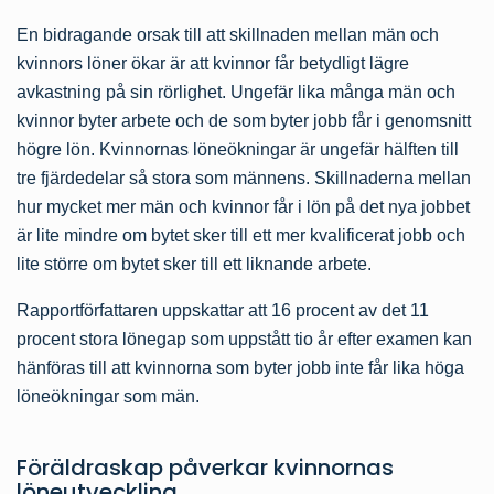
En bidragande orsak till att skillnaden mellan män och
kvinnors löner ökar är att kvinnor får betydligt lägre
avkastning på sin rörlighet. Ungefär lika många män och
kvinnor byter arbete och de som byter jobb får i genomsnitt
högre lön. Kvinnornas löneökningar är ungefär hälften till
tre fjärdedelar så stora som männens. Skillnaderna mellan
hur mycket mer män och kvinnor får i lön på det nya jobbet
är lite mindre om bytet sker till ett mer kvalificerat jobb och
lite större om bytet sker till ett liknande arbete.
Rapportförfattaren uppskattar att 16 procent av det 11
procent stora lönegap som uppstått tio år efter examen kan
hänföras till att kvinnorna som byter jobb inte får lika höga
löneökningar som män.
Föräldraskap påverkar kvinnornas
löneutveckling