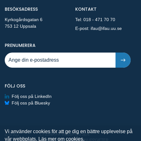
BESÖKSADRESS
KONTAKT
Kyrkogårdsgatan 6
Tel:
018 - 471 70 70
753 12 Uppsala
E-post:
ifau@ifau.uu.se
PÅ NYA PUBLIKATIONER OCH PRESSMEDDELANDEN 
PRENUMERERA
FÖLJ OSS
Följ oss på LinkedIn
Följ oss på Bluesky
Vi använder cookies för att ge dig en bättre upplevelse på
© IFAU
LYSSNA PÅ WEBBPLATSEN
vår webbplats.
Läs mer om cookies.
BEHANDLING AV PERSONUPPGIFTER