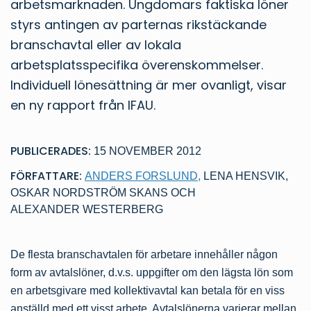
arbetsmarknaden. Ungdomars faktiska löner
styrs antingen av parternas rikstäckande
branschavtal eller av lokala
arbetsplatsspecifika överenskommelser.
Individuell lönesättning är mer ovanligt, visar
en ny rapport från IFAU.
PUBLICERADES:
15 NOVEMBER 2012
FÖRFATTARE:
ANDERS FORSLUND
,
LENA HENSVIK
,
OSKAR NORDSTRÖM SKANS
OCH
ALEXANDER WESTERBERG
De flesta branschavtalen för arbetare innehåller någon
form av avtalslöner, d.v.s. uppgifter om den lägsta lön som
en arbetsgivare med kollektivavtal kan betala för en viss
anställd med ett visst arbete. Avtalslönerna varierar mellan