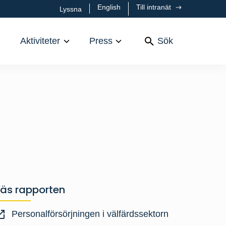
English
Till intranät
Lyssna
Aktiviteter
Press
Sök
Läs rapporten
Personalförsörjningen i välfärdssektorn