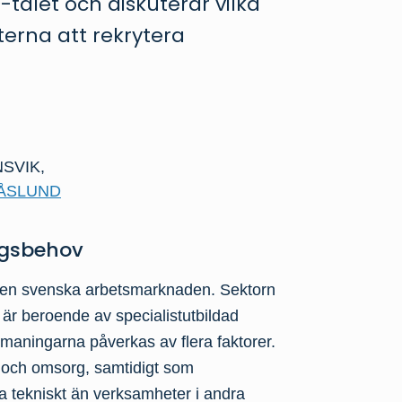
talet och diskuterar vilka
erna att rekrytera
NSVIK
,
ÅSLUND
ngsbehov
v den svenska arbetsmarknaden. Sektorn
är beroende av specialistutbildad
utmaningarna påverkas av flera faktorer.
 och omsorg, samtidigt som
era tekniskt än verksamheter i andra