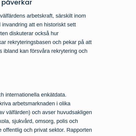
v påverkar
v välfärdens arbetskraft, särskilt inom
nvandring att en historiskt sett
ten diskuterar också hur
kar rekryteringsbasen och pekar på att
tus ibland kan försvåra rekrytering och
 internationella enkätdata.
riva arbetsmarknaden i olika
 av välfärden) och avser huvudsakligen
ola, sjukvård, omsorg, polis och
offentlig och privat sektor. Rapporten