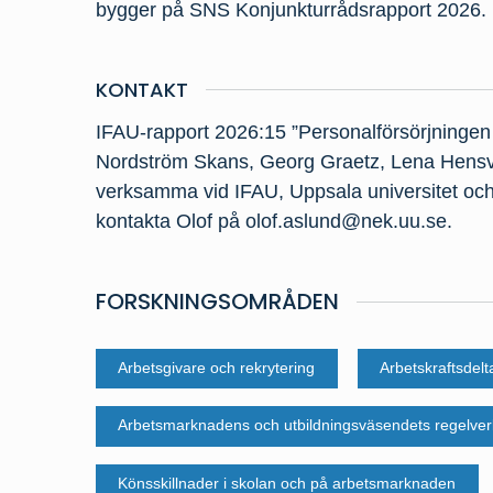
bygger på SNS Konjunkturrådsrapport 2026.
KONTAKT
IFAU-rapport 2026:15 ”Personalförsörjningen 
Nordström Skans, Georg Graetz, Lena Hensvi
verksamma vid IFAU, Uppsala universitet och 
kontakta Olof på olof.aslund@nek.uu.se.
FORSKNINGSOMRÅDEN
Arbetsgivare och rekrytering
Arbetskraftsdelt
Arbetsmarknadens och utbildningsväsendets regelver
Könsskillnader i skolan och på arbetsmarknaden