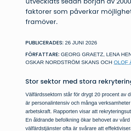
utvecklats sedan början av 2000-
faktorer som påverkar möjlighet
framöver.
PUBLICERADES:
26 JUNI 2026
FÖRFATTARE:
GEORG GRAETZ
,
LENA HE
OSKAR NORDSTRÖM SKANS
OCH
OLOF 
Stor sektor med stora rekryteri
Välfärdssektorn står för drygt 20 procent a
är personalintensiv och många verksamheter 
arbetskraft. Rapporten visar att rekryterings
En åldrande befolkning ökar behovet av vård
välfärdstjänster ofta är svårare att effektivis