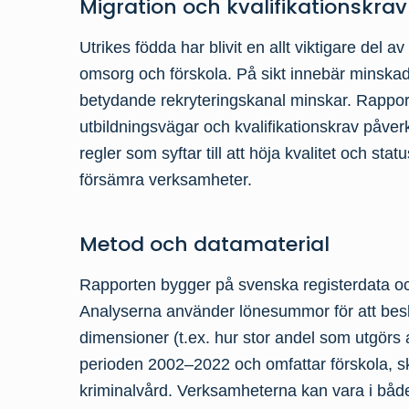
Migration och kvalifikationskra
Utrikes födda har blivit en allt viktigare del a
omsorg och förskola. På sikt innebär minskad i
betydande rekryteringskanal minskar. Rappor
utbildningsvägar och kvalifikationskrav påver
regler som syftar till att höja kvalitet och sta
försämra verksamheter.
Metod och datamaterial
Rapporten bygger på svenska registerdata och
Analyserna använder lönesummor för att besk
dimensioner (t.ex. hur stor andel som utgörs
perioden 2002–2022 och omfattar förskola, sk
kriminalvård. Verksamheterna kan vara i både 