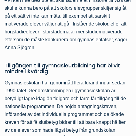
–Vi kan inte utesluta att skillnaderna åtminstone till viss del
skulle kunna bero på att skolors elevgrupper skiljer sig åt
på ett sätt vi inte kan mäta, till exempel att särskilt
motiverade elever väljer att gå i fristående skolor, eller att
högstadieelever i storstäderna är mer studiemotiverade
eftersom de måste konkurrera om gymnasieplatser, säger
Anna Sjögren.
Tillgången till gymnasieutbildning har blivit
mindre likvärdig
Gymnasieskolan har genomgått flera förändringar sedan
1990-talet. Genomströmningen i gymnasieskolan är
betydligt lägre idag än tidigare och färre får tillgång till de
nationella programmen. De höjda antagningskraven,
införandet av det individuella programmet och de ökade
kraven för att få slutbetyg bidrar till att bara knappt hälften
av de elever som hade lägst betyg från grundskolan