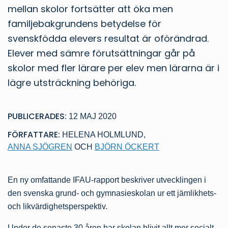
mellan skolor fortsätter att öka men
familjebakgrundens betydelse för
svenskfödda elevers resultat är oförändrad.
Elever med sämre förutsättningar går på
skolor med fler lärare per elev men lärarna är i
lägre utsträckning behöriga.
PUBLICERADES:
12 MAJ 2020
FÖRFATTARE:
HELENA HOLMLUND
,
ANNA SJÖGREN
OCH
BJÖRN ÖCKERT
En ny omfattande IFAU-rapport beskriver utvecklingen i
den svenska grund- och gymnasieskolan ur ett jämlikhets-
och likvärdighetsperspektiv.
Under de senaste 30 åren har skolan blivit allt mer socialt